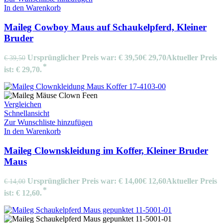
In den Warenkorb
Maileg Cowboy Maus auf Schaukelpferd, Kleiner
Bruder
Ursprünglicher Preis war: € 39,50
€
29,70
Aktueller Preis
€
39,50
ist: € 29,70.
Vergleichen
Schnellansicht
Zur Wunschliste hinzufügen
In den Warenkorb
Maileg Clownskleidung im Koffer, Kleiner Bruder
Maus
Ursprünglicher Preis war: € 14,00
€
12,60
Aktueller Preis
€
14,00
ist: € 12,60.