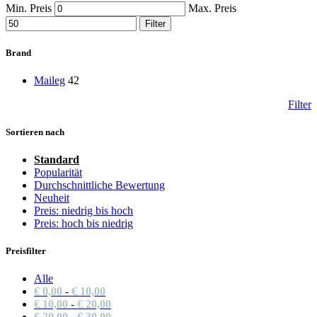
Min. Preis
Max. Preis
Filter
Brand
Maileg
42
Filter
Sortieren nach
Standard
Popularität
Durchschnittliche Bewertung
Neuheit
Preis: niedrig bis hoch
Preis: hoch bis niedrig
Preisfilter
Alle
€
0,00
-
€
10,00
€
10,00
-
€
20,00
€
20,00
-
€
30,00