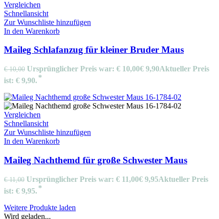
Vergleichen
Schnellansicht
Zur Wunschliste hinzufügen
In den Warenkorb
Maileg Schlafanzug für kleiner Bruder Maus
Ursprünglicher Preis war: € 10,00
€
9,90
Aktueller Preis
€
10,00
ist: € 9,90.
Vergleichen
Schnellansicht
Zur Wunschliste hinzufügen
In den Warenkorb
Maileg Nachthemd für große Schwester Maus
Ursprünglicher Preis war: € 11,00
€
9,95
Aktueller Preis
€
11,00
ist: € 9,95.
Weitere Produkte laden
Wird geladen...