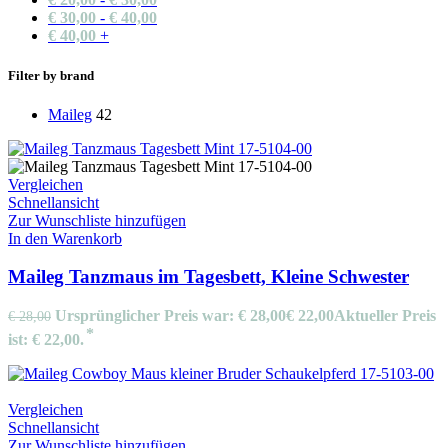
€
30,00
-
€
40,00
€
40,00
+
Filter by brand
Maileg
42
Vergleichen
Schnellansicht
Zur Wunschliste hinzufügen
In den Warenkorb
Maileg Tanzmaus im Tagesbett, Kleine Schwester
Ursprünglicher Preis war: € 28,00
€
22,00
Aktueller Preis
€
28,00
ist: € 22,00.
Vergleichen
Schnellansicht
Zur Wunschliste hinzufügen