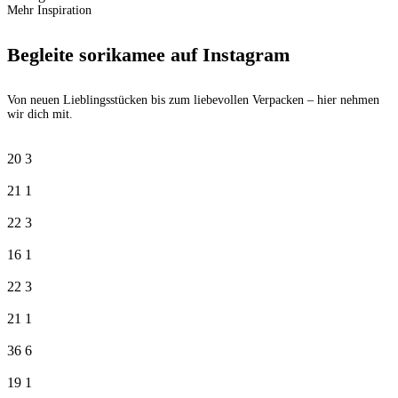
Mehr Inspiration
Begleite sorikamee auf Instagram
Von neuen Lieblingsstücken bis zum liebevollen Verpacken – hier nehmen
wir dich mit.
20
3
21
1
22
3
16
1
22
3
21
1
36
6
19
1