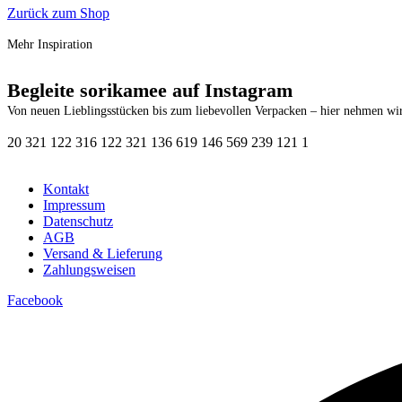
Zurück zum Shop
Mehr Inspiration
Begleite sorikamee auf Instagram
Von neuen Lieblingsstücken bis zum liebevollen Verpacken – hier nehmen wir
20
3
21
1
22
3
16
1
22
3
21
1
36
6
19
1
46
5
69
2
39
1
21
1
Kontakt
Impressum
Datenschutz
AGB
Versand & Lieferung
Zahlungsweisen
Facebook