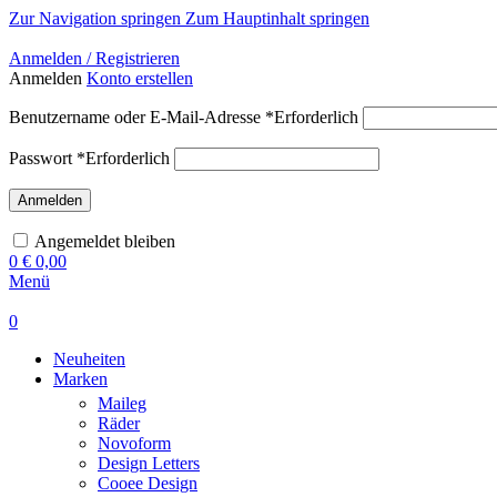
Zur Navigation springen
Zum Hauptinhalt springen
Versandkostenfreie Lieferung ab 59,90 Euro innerhalb von DE
Anmelden / Registrieren
Anmelden
Konto erstellen
Benutzername oder E-Mail-Adresse
*
Erforderlich
Passwort
*
Erforderlich
Anmelden
Angemeldet bleiben
0
€
0,00
Menü
0
Neuheiten
Marken
Maileg
Räder
Novoform
Design Letters
Cooee Design