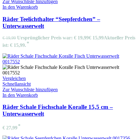
Zur Wunschliste hinzufügen
In den Warenkorb
Räder Teelichthalter “Seepferdchen” –
Unterwasserwelt
Ursprünglicher Preis war: € 19,99
€
15,99
Aktueller Preis
€
19,99
ist: € 15,99.
Vergleichen
Schnellansicht
Zur Wunschliste hinzufügen
In den Warenkorb
Räder Schale Fischschale Koralle 15,5 cm –
Unterwasserwelt
€
27,99