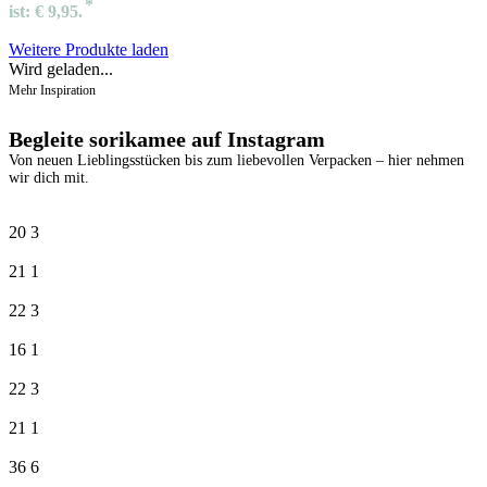
ist: € 9,95.
Weitere Produkte laden
Wird geladen...
Mehr Inspiration
Begleite sorikamee auf Instagram
Von neuen Lieblingsstücken bis zum liebevollen Verpacken – hier nehmen
wir dich mit.
20
3
21
1
22
3
16
1
22
3
21
1
36
6