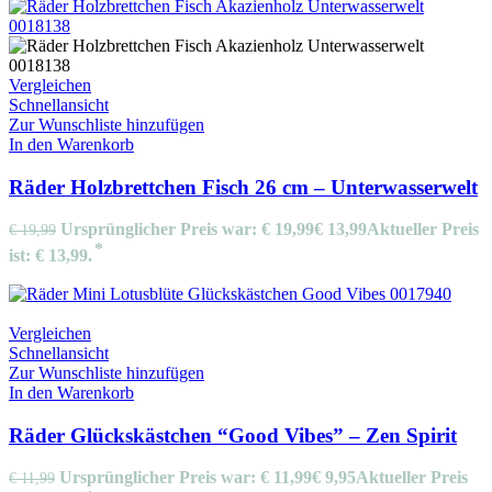
Vergleichen
Schnellansicht
Zur Wunschliste hinzufügen
In den Warenkorb
Räder Holzbrettchen Fisch 26 cm – Unterwasserwelt
Ursprünglicher Preis war: € 19,99
€
13,99
Aktueller Preis
€
19,99
ist: € 13,99.
Vergleichen
Schnellansicht
Zur Wunschliste hinzufügen
In den Warenkorb
Räder Glückskästchen “Good Vibes” – Zen Spirit
Ursprünglicher Preis war: € 11,99
€
9,95
Aktueller Preis
€
11,99