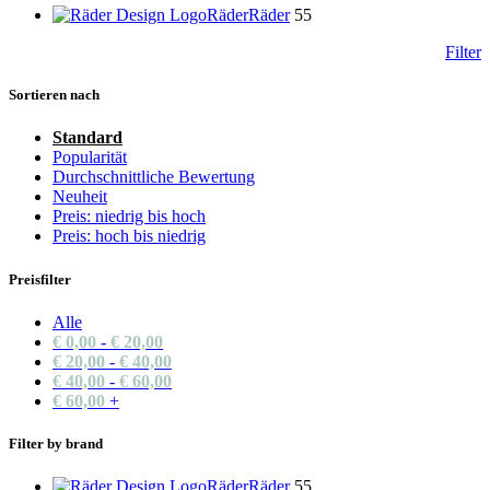
Räder
Räder
55
Filter
Sortieren nach
Standard
Popularität
Durchschnittliche Bewertung
Neuheit
Preis: niedrig bis hoch
Preis: hoch bis niedrig
Preisfilter
Alle
€
0,00
-
€
20,00
€
20,00
-
€
40,00
€
40,00
-
€
60,00
€
60,00
+
Filter by brand
Räder
Räder
55