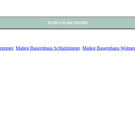
IN DEN WARENKORB
rzimmer
,
Maileg Bauernhaus Schlafzimmer
,
Maileg Bauernhaus Wohne