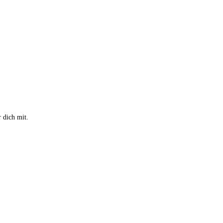
t: € 21,17.
 dich mit.