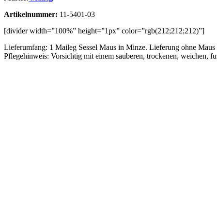
Artikelnummer:
11-5401-03
[divider width=”100%” height=”1px” color=”rgb(212;212;212)”]
Lieferumfang: 1 Maileg Sessel Maus in Minze. Lieferung ohne Maus 
Pflegehinweis: Vorsichtig mit einem sauberen, trockenen, weichen, f
Vergleichen
Schnellansicht
Zur Wunschliste hinzufügen
In den Warenkorb
Maileg Drillinge, Babymäuse in Streichholzschachtel
Ursprünglicher Preis war: € 50,00
€
45,00
Aktueller Preis is
€
50,00
Vergleichen