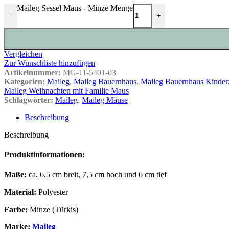
Maileg Sessel Maus - Minze Menge
-
+
Vergleichen
Zur Wunschliste hinzufügen
Artikelnummer:
MG-11-5401-03
Kategorien:
Maileg
,
Maileg Bauernhaus
,
Maileg Bauernhaus Kinde
Maileg Weihnachten mit Familie Maus
Schlagwörter:
Maileg
,
Maileg Mäuse
Beschreibung
Beschreibung
Produktinformationen:
Maße:
ca. 6,5 cm breit, 7,5 cm hoch und 6 cm tief
Material:
Polyester
Farbe:
Minze (Türkis)
Marke:
Maileg