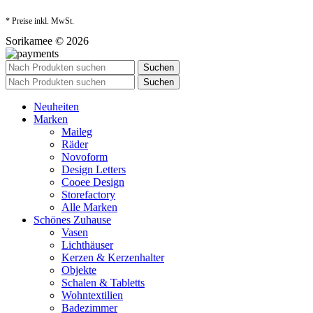
* Preise inkl. MwSt.
Sorikamee © 2026
Suchen
Suchen
Neuheiten
Marken
Maileg
Räder
Novoform
Design Letters
Cooee Design
Storefactory
Alle Marken
Schönes Zuhause
Vasen
Lichthäuser
Kerzen & Kerzenhalter
Objekte
Schalen & Tabletts
Wohntextilien
Badezimmer