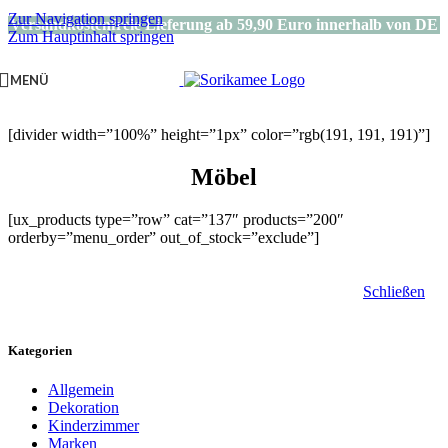
Zur Navigation springen
Versandkostenfreie Lieferung ab 59,90 Euro innerhalb von DE
Zum Hauptinhalt springen
MENÜ
[divider width=”100%” height=”1px” color=”rgb(191, 191, 191)”]
Möbel
[ux_products type=”row” cat=”137″ products=”200″
orderby=”menu_order” out_of_stock=”exclude”]
Schließen
Kategorien
Allgemein
Dekoration
Kinderzimmer
Marken