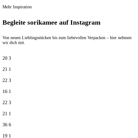
Mehr Inspiration
Begleite sorikamee auf Instagram
Von neuen Lieblingsstücken bis zum liebevollen Verpacken – hier nehmen
wir dich mit.
20
3
21
1
22
3
16
1
22
3
21
1
36
6
19
1