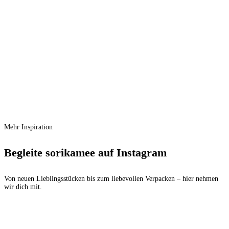
Vergleichen
Schnellansicht
Zur Wunschliste hinzufügen
In den Warenkorb
Maileg Hochzeitskleid Mama Maus
Ursprünglicher Preis war:
€
18,50
€ 18,50
€
17,90
Aktueller Preis ist: € 17,90.
Mehr Inspiration
Begleite sorikamee auf Instagram
Von neuen Lieblingsstücken bis zum liebevollen Verpacken – hier nehmen
wir dich mit.