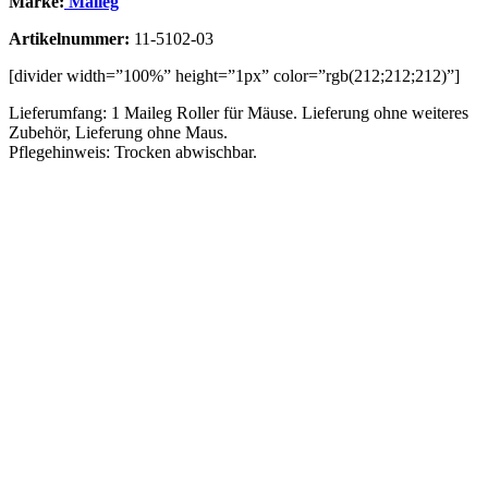
Marke:
Maileg
Artikelnummer:
11-5102-03
[divider width=”100%” height=”1px” color=”rgb(212;212;212)”]
Lieferumfang: 1 Maileg Roller für Mäuse. Lieferung ohne weiteres
Zubehör, Lieferung ohne Maus.
Pflegehinweis: Trocken abwischbar.
Vergleichen
Schnellansicht
Zur Wunschliste hinzufügen
In den Warenkorb
Maileg Kleidung für Maus – Kleiner Bruder
€
11,50