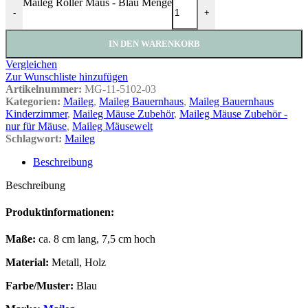
Maileg Roller Maus - Blau Menge
-
+
IN DEN WARENKORB
Vergleichen
Zur Wunschliste hinzufügen
Artikelnummer:
MG-11-5102-03
Kategorien:
Maileg
,
Maileg Bauernhaus
,
Maileg Bauernhaus
Kinderzimmer
,
Maileg Mäuse Zubehör
,
Maileg Mäuse Zubehör -
nur für Mäuse
,
Maileg Mäusewelt
Schlagwort:
Maileg
Beschreibung
Beschreibung
Produktinformationen:
Maße:
ca. 8 cm lang, 7,5 cm hoch
Material:
Metall, Holz
Farbe/Muster:
Blau