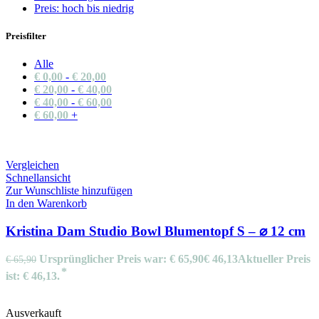
Preis: hoch bis niedrig
Preisfilter
Alle
€
0,00
-
€
20,00
€
20,00
-
€
40,00
€
40,00
-
€
60,00
€
60,00
+
Vergleichen
Schnellansicht
Zur Wunschliste hinzufügen
In den Warenkorb
Kristina Dam Studio Bowl Blumentopf S – ⌀ 12 cm
Ursprünglicher Preis war: € 65,90
€
46,13
Aktueller Preis
€
65,90
ist: € 46,13.
Ausverkauft