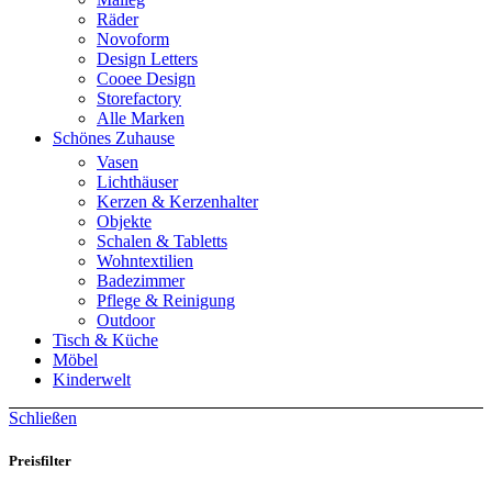
Räder
Novoform
Design Letters
Cooee Design
Storefactory
Alle Marken
Schönes Zuhause
Vasen
Lichthäuser
Kerzen & Kerzenhalter
Objekte
Schalen & Tabletts
Wohntextilien
Badezimmer
Pflege & Reinigung
Outdoor
Tisch & Küche
Möbel
Kinderwelt
Schließen
Preisfilter