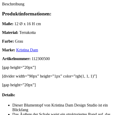
Beschreibung
Produktinformationen:
Maße:
12 Ø x 16 H cm
Material:
Terrakotta
Farbe:
Grau
Marke:
Kristina Dam
Artikelnummer:
112300500
[gap height=”20px”]
[divider width=”90px” height=”1px” color=”rgb(1, 1, 1)”]
[gap height=”20px”]
Details:
Dieser Blumentopf von Kristina Dam Design Studio ist ein
Blickfang
Das Äußere der Schale weist ein strukturiertes Band auf, das