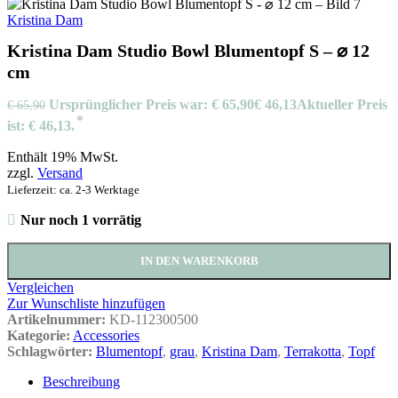
Kristina Dam
Kristina Dam Studio Bowl Blumentopf S – ⌀ 12
cm
Ursprünglicher Preis war: € 65,90
€
46,13
Aktueller Preis
€
65,90
ist: € 46,13.
Enthält 19% MwSt.
zzgl.
Versand
Lieferzeit: ca. 2-3 Werktage
Nur noch 1 vorrätig
IN DEN WARENKORB
Vergleichen
Zur Wunschliste hinzufügen
Artikelnummer:
KD-112300500
Kategorie:
Accessories
Schlagwörter:
Blumentopf
,
grau
,
Kristina Dam
,
Terrakotta
,
Topf
Beschreibung