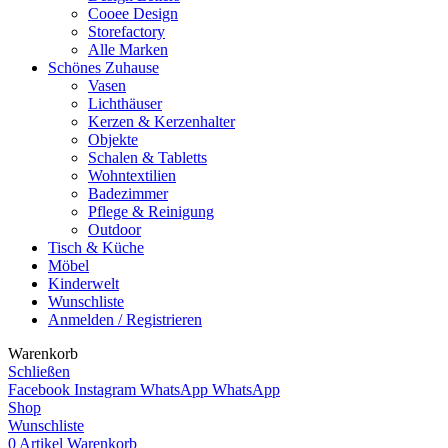
Cooee Design
Storefactory
Alle Marken
Schönes Zuhause
Vasen
Lichthäuser
Kerzen & Kerzenhalter
Objekte
Schalen & Tabletts
Wohntextilien
Badezimmer
Pflege & Reinigung
Outdoor
Tisch & Küche
Möbel
Kinderwelt
Wunschliste
Anmelden / Registrieren
Warenkorb
Schließen
Facebook
Instagram
WhatsApp
WhatsApp
Shop
Wunschliste
0
Artikel
Warenkorb