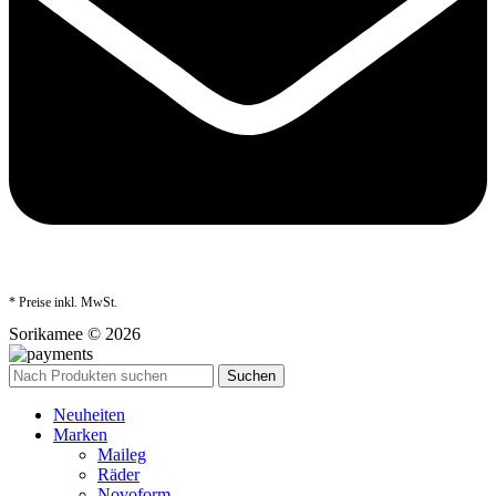
* Preise inkl. MwSt.
Sorikamee © 2026
Suchen
Neuheiten
Marken
Maileg
Räder
Novoform