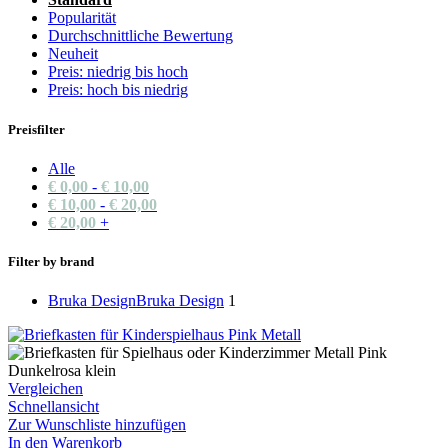
Popularität
Durchschnittliche Bewertung
Neuheit
Preis: niedrig bis hoch
Preis: hoch bis niedrig
Preisfilter
Alle
€
0,00
-
€
10,00
€
10,00
-
€
20,00
€
20,00
+
Filter by brand
Bruka Design
Bruka Design
1
Vergleichen
Schnellansicht
Zur Wunschliste hinzufügen
In den Warenkorb