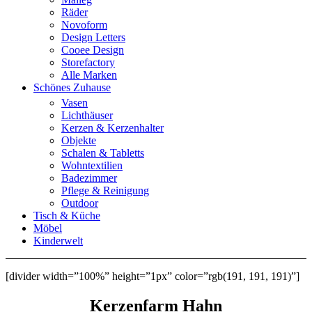
Räder
Novoform
Design Letters
Cooee Design
Storefactory
Alle Marken
Schönes Zuhause
Vasen
Lichthäuser
Kerzen & Kerzenhalter
Objekte
Schalen & Tabletts
Wohntextilien
Badezimmer
Pflege & Reinigung
Outdoor
Tisch & Küche
Möbel
Kinderwelt
[divider width=”100%” height=”1px” color=”rgb(191, 191, 191)”]
Kerzenfarm Hahn