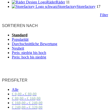
Räder
Räder
11
Storefactory
Storefactory
17
Filter
SORTIEREN NACH
Standard
Popularität
Durchschnittliche Bewertung
Neuheit
Preis: niedrig bis hoch
Preis: hoch bis niedrig
PREISFILTER
Alle
€
0,00
-
€
80,00
€
80,00
-
€
160,00
€
160,00
-
€
240,00
€
240,00
-
€
320,00