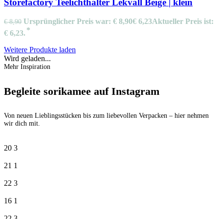
Storefactory Teelichthalter Lekvall Beige | klein
Ursprünglicher Preis war: € 8,90
€
6,23
Aktueller Preis ist:
€
8,90
€ 6,23.
Weitere Produkte laden
Wird geladen...
Mehr Inspiration
Begleite sorikamee auf Instagram
Von neuen Lieblingsstücken bis zum liebevollen Verpacken – hier nehmen
wir dich mit.
20
3
21
1
22
3
16
1
22
3