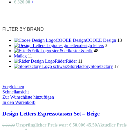
€
320,00
+
FILTER BY BRAND
COOEE Design
COOEE Design
13
design letters
design letters
3
ester & erik
ester & erik
48
Maileg
11
Räder
Räder
11
Storefactory
Storefactory
17
Vergleichen
Schnellansicht
Zur Wunschliste hinzufügen
In den Warenkorb
Design Letters Espressotassen Set – Beige
Ursprünglicher Preis war: € 50,00
€
45,50
Aktueller Preis
€
50,00