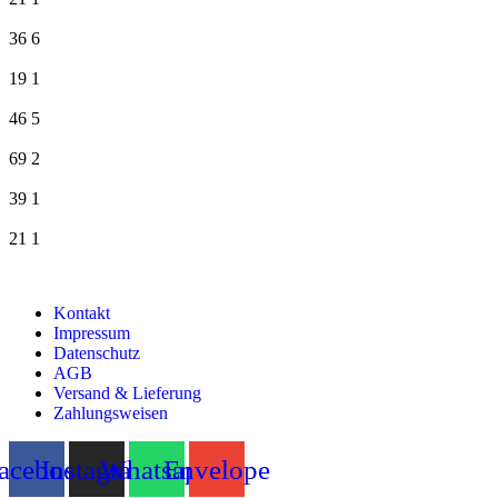
36
6
19
1
46
5
69
2
39
1
21
1
Kontakt
Impressum
Datenschutz
AGB
Versand & Lieferung
Zahlungsweisen
acebook
Instagram
Whatsapp
Envelope