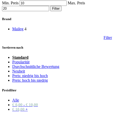
Min. Preis
Max. Preis
Filter
Brand
Maileg
4
Filter
Sortieren nach
Standard
Popularität
Durchschnittliche Bewertung
Neuheit
Preis: niedrig bis hoch
Preis: hoch bis niedrig
Preisfilter
Alle
€
0,00
-
€
10,00
€
10,00
+