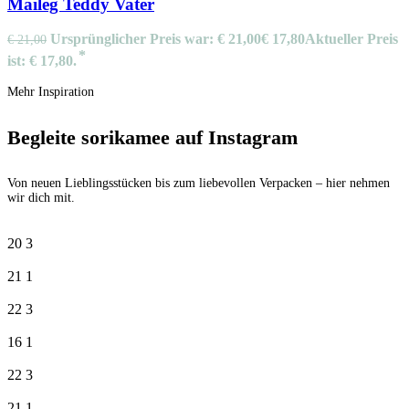
Maileg Teddy Vater
Ursprünglicher Preis war: € 21,00
€
17,80
Aktueller Preis
€
21,00
ist: € 17,80.
Mehr Inspiration
Begleite sorikamee auf Instagram
Von neuen Lieblingsstücken bis zum liebevollen Verpacken – hier nehmen
wir dich mit.
20
3
21
1
22
3
16
1
22
3
21
1