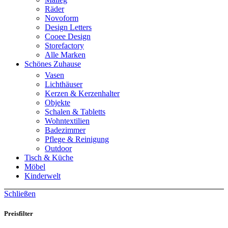
Räder
Novoform
Design Letters
Cooee Design
Storefactory
Alle Marken
Schönes Zuhause
Vasen
Lichthäuser
Kerzen & Kerzenhalter
Objekte
Schalen & Tabletts
Wohntextilien
Badezimmer
Pflege & Reinigung
Outdoor
Tisch & Küche
Möbel
Kinderwelt
Schließen
Preisfilter