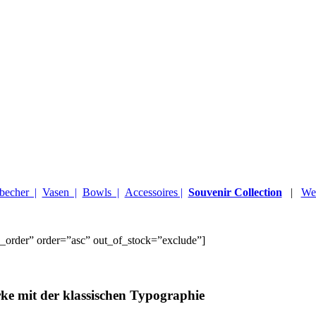
becher |
Vasen |
Bowls |
Accessoires |
Souvenir Collection
|
We
order” order=”asc” out_of_stock=”exclude”]
 mit der klassischen Typographie