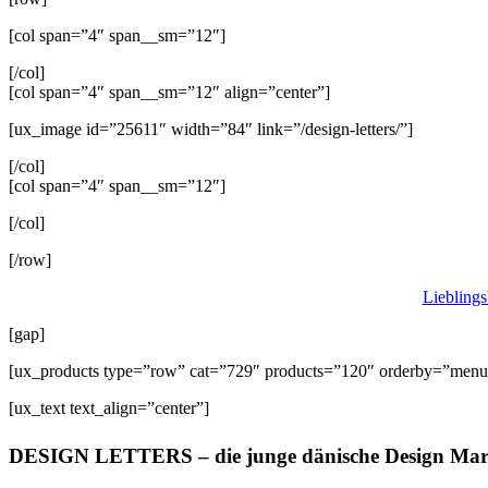
[col span=”4″ span__sm=”12″]
[/col]
[col span=”4″ span__sm=”12″ align=”center”]
[ux_image id=”25611″ width=”84″ link=”/design-letters/”]
[/col]
[col span=”4″ span__sm=”12″]
[/col]
[/row]
Lieblings
[gap]
[ux_products type=”row” cat=”729″ products=”120″ orderby=”menu_
[ux_text text_align=”center”]
DESIGN LETTERS – die junge dänische Design Marke