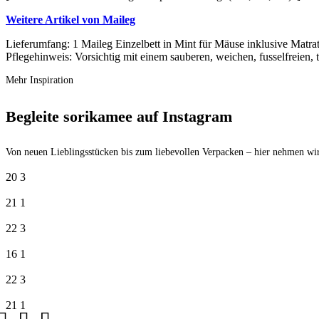
Weitere Artikel von Maileg
Lieferumfang: 1 Maileg Einzelbett in Mint für Mäuse inklusive Matr
Pflegehinweis: Vorsichtig mit einem sauberen, weichen, fusselfreien
Mehr Inspiration
Begleite sorikamee auf Instagram
Von neuen Lieblingsstücken bis zum liebevollen Verpacken – hier nehmen wir
20
3
21
1
22
3
16
1
22
3
21
1