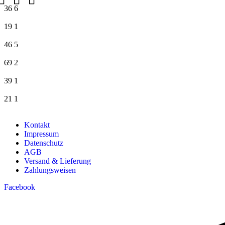
36
6
19
1
46
5
69
2
39
1
21
1
Kontakt
Impressum
Datenschutz
AGB
Versand & Lieferung
Zahlungsweisen
Facebook