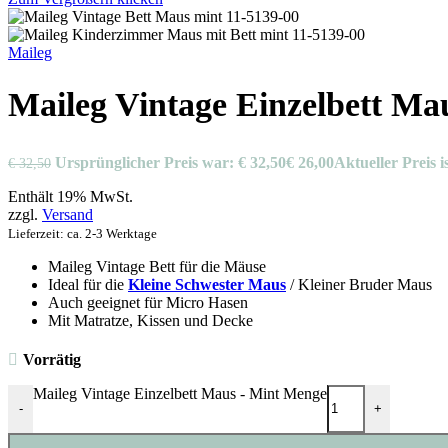
Maileg
Maileg Vintage Einzelbett Ma
Ursprünglicher Preis war: € 32,50
€
26,00
Aktueller Preis is
€
32,50
Enthält 19% MwSt.
zzgl.
Versand
Lieferzeit: ca. 2-3 Werktage
Maileg Vintage Bett für die Mäuse
Ideal für die
Kleine Schwester Maus
/ Kleiner Bruder Maus
Auch geeignet für Micro Hasen
Mit Matratze, Kissen und Decke
Vorrätig
Maileg Vintage Einzelbett Maus - Mint Menge
-
+