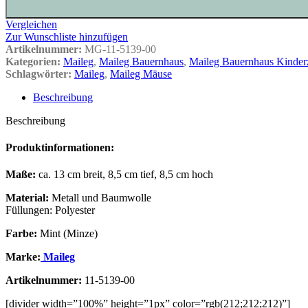
Vergleichen
Zur Wunschliste hinzufügen
Artikelnummer:
MG-11-5139-00
Kategorien:
Maileg
,
Maileg Bauernhaus
,
Maileg Bauernhaus Kinde
Schlagwörter:
Maileg
,
Maileg Mäuse
Beschreibung
Beschreibung
Produktinformationen:
Maße:
ca. 13 cm breit, 8,5 cm tief, 8,5 cm hoch
Material:
Metall und Baumwolle
Füllungen: Polyester
Farbe:
Mint (Minze)
Marke:
Maileg
Artikelnummer:
11-5139-00
[divider width=”100%” height=”1px” color=”rgb(212;212;212)”]