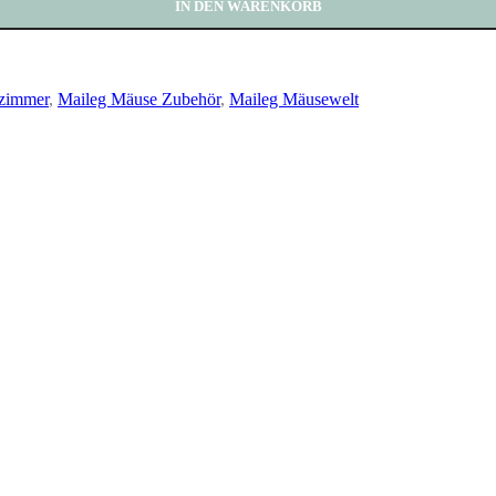
IN DEN WARENKORB
rzimmer
,
Maileg Mäuse Zubehör
,
Maileg Mäusewelt