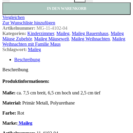
IN DEN WARENKORB
Vergleichen
Zur Wunschliste hinzufügen
Artikelnummer:
MG-11-4102-04
Kategorien:
Kinderzimmer
,
Maileg
,
Maileg Bauernhaus
,
Maileg
Mäuse Zubehör
,
Maileg Mäusewelt
,
Maileg Weihnachten
,
Maileg
Weihnachten mit Familie Maus
Schlagwort:
Maileg
Beschreibung
Beschreibung
Produktinformationen:
Maße:
ca. 7,5 cm breit, 6,5 cm hoch und 2,5 cm tief
Material:
Primär Metall, Polyurethane
Farbe:
Rot
Marke:
Maileg