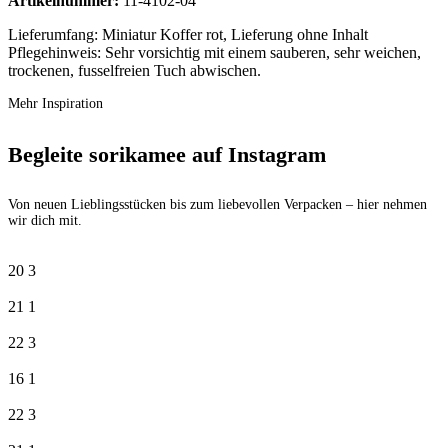
Artikelnummer:
11-4102-04
Lieferumfang: Miniatur Koffer rot, Lieferung ohne Inhalt
Pflegehinweis: Sehr vorsichtig mit einem sauberen, sehr weichen,
trockenen, fusselfreien Tuch abwischen.
Mehr Inspiration
Begleite sorikamee auf Instagram
Von neuen Lieblingsstücken bis zum liebevollen Verpacken – hier nehmen
wir dich mit.
20
3
21
1
22
3
16
1
22
3