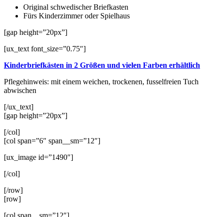
Original schwedischer Briefkasten
Fürs Kinderzimmer oder Spielhaus
[gap height=”20px”]
[ux_text font_size=”0.75″]
Kinderbriefkästen in 2 Größen und vielen Farben erhältlich
Pflegehinweis: mit einem weichen, trockenen, fusselfreien Tuch
abwischen
[/ux_text]
[gap height=”20px”]
[/col]
[col span=”6″ span__sm=”12″]
[ux_image id=”1490″]
[/col]
[/row]
[row]
[col span__sm=”12″]