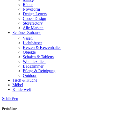
Räder
Novoform
Design Letters
Cooee Design
Storefactory
Alle Marken
Schönes Zuhause
Vasen
Lichthäuser
Kerzen & Kerzenhalter
Objekte
Schalen & Tabletts
Wohntextilien
Badezimmer
Pflege & Reinigung
Outdoor
Tisch & Küche
Möbel
Kinderwelt
Schließen
Preisfilter