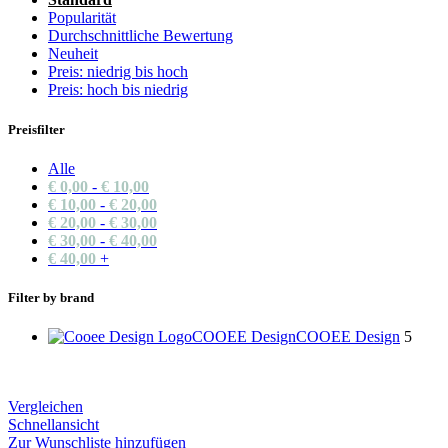
Popularität
Durchschnittliche Bewertung
Neuheit
Preis: niedrig bis hoch
Preis: hoch bis niedrig
Preisfilter
Alle
€
0,00
-
€
10,00
€
10,00
-
€
20,00
€
20,00
-
€
30,00
€
30,00
-
€
40,00
€
40,00
+
Filter by brand
COOEE Design
COOEE Design
5
Vergleichen
Schnellansicht
Zur Wunschliste hinzufügen