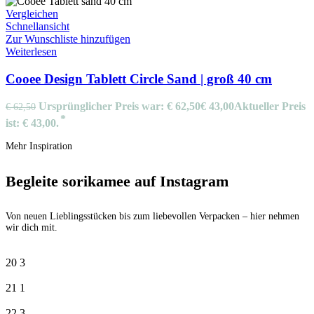
Vergleichen
Schnellansicht
Zur Wunschliste hinzufügen
Weiterlesen
Cooee Design Tablett Circle Sand | groß 40 cm
Ursprünglicher Preis war: € 62,50
€
43,00
Aktueller Preis
€
62,50
ist: € 43,00.
Mehr Inspiration
Begleite sorikamee auf Instagram
Von neuen Lieblingsstücken bis zum liebevollen Verpacken – hier nehmen
wir dich mit.
20
3
21
1
22
3