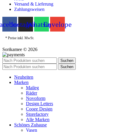
Versand & Lieferung
Zahlungsweisen
acebook
Instagram
Whatsapp
Envelope
* Preise inkl. MwSt.
Sorikamee © 2026
Suchen
Suchen
Neuheiten
Marken
Maileg
Räder
Novoform
Design Letters
Cooee Design
Storefactory
Alle Marken
Schönes Zuhause
Vasen