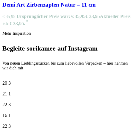
Demi Art Zirbenzapfen Natur – 11 cm
Ursprünglicher Preis war: € 35,95
€
33,95
Aktueller Preis
€
35,95
ist: € 33,95.
Mehr Inspiration
Begleite sorikamee auf Instagram
Von neuen Lieblingsstücken bis zum liebevollen Verpacken – hier nehmen
wir dich mit.
20
3
21
1
22
3
16
1
22
3