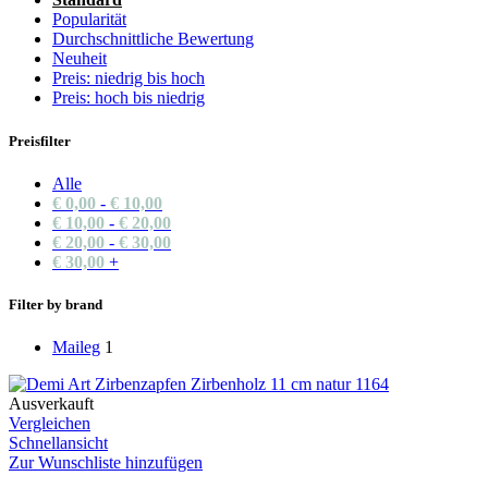
Popularität
Durchschnittliche Bewertung
Neuheit
Preis: niedrig bis hoch
Preis: hoch bis niedrig
Preisfilter
Alle
€
0,00
-
€
10,00
€
10,00
-
€
20,00
€
20,00
-
€
30,00
€
30,00
+
Filter by brand
Maileg
1
Ausverkauft
Vergleichen
Schnellansicht
Zur Wunschliste hinzufügen