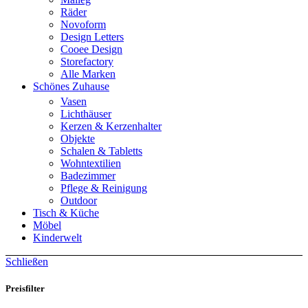
Räder
Novoform
Design Letters
Cooee Design
Storefactory
Alle Marken
Schönes Zuhause
Vasen
Lichthäuser
Kerzen & Kerzenhalter
Objekte
Schalen & Tabletts
Wohntextilien
Badezimmer
Pflege & Reinigung
Outdoor
Tisch & Küche
Möbel
Kinderwelt
Schließen
Preisfilter