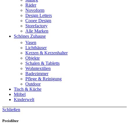
Räder
Novoform
Design Letters
Cooee Design
Storefactory
Alle Marken
Schönes Zuhause
Vasen
Lichthäuser
Kerzen & Kerzenhalter
Objekte
Schalen & Tabletts
Wohntextilien
Badezimmer
Pflege & Reinigung
Outdoor
Tisch & Küche
Möbel
Kinderwelt
Schließen
Preisfilter