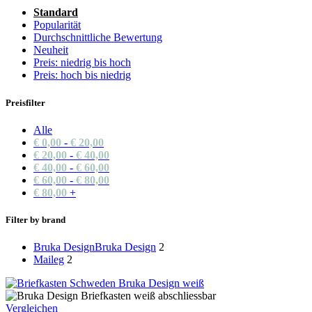
Standard
Popularität
Durchschnittliche Bewertung
Neuheit
Preis: niedrig bis hoch
Preis: hoch bis niedrig
Preisfilter
Alle
€
0,00
-
€
20,00
€
20,00
-
€
40,00
€
40,00
-
€
60,00
€
60,00
-
€
80,00
€
80,00
+
Filter by brand
Bruka Design
Bruka Design
2
Maileg
2
Vergleichen