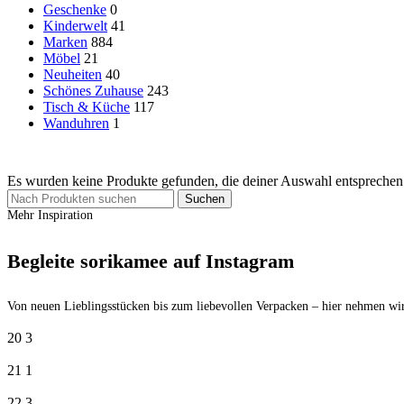
Geschenke
0
Kinderwelt
41
Marken
884
Möbel
21
Neuheiten
40
Schönes Zuhause
243
Tisch & Küche
117
Wanduhren
1
Es wurden keine Produkte gefunden, die deiner Auswahl entsprechen
Suchen
Mehr Inspiration
Begleite sorikamee auf Instagram
Von neuen Lieblingsstücken bis zum liebevollen Verpacken – hier nehmen wir
20
3
21
1
22
3