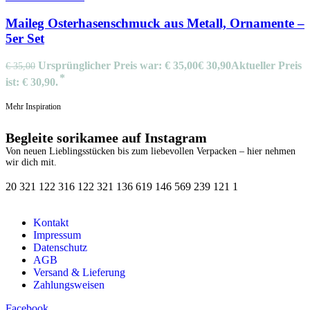
Maileg Osterhasenschmuck aus Metall, Ornamente –
5er Set
Ursprünglicher Preis war: € 35,00
€
30,90
Aktueller Preis
€
35,00
ist: € 30,90.
Mehr Inspiration
Begleite sorikamee auf Instagram
Von neuen Lieblingsstücken bis zum liebevollen Verpacken – hier nehmen
wir dich mit.
20
3
21
1
22
3
16
1
22
3
21
1
36
6
19
1
46
5
69
2
39
1
21
1
Kontakt
Impressum
Datenschutz
AGB
Versand & Lieferung
Zahlungsweisen
Facebook