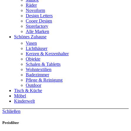
Räder
Novoform
Design Letters
Cooee Design
Storefactory
Alle Marken
Schönes Zuhause
Vasen
Lichthäuser
Kerzen & Kerzenhalter
Objekte
Schalen & Tabletts
Wohntextilien
Badezimmer
Pflege & Reinigung
Outdoor
Tisch & Küche
Möbel
Kinderwelt
Schließen
Preisfilter