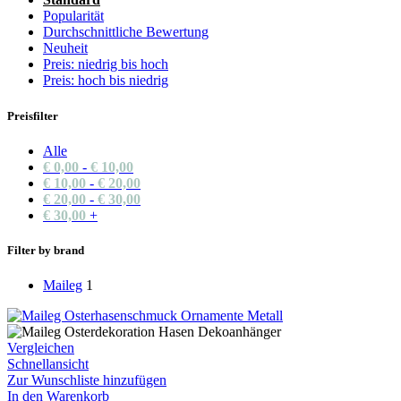
Popularität
Durchschnittliche Bewertung
Neuheit
Preis: niedrig bis hoch
Preis: hoch bis niedrig
Preisfilter
Alle
€
0,00
-
€
10,00
€
10,00
-
€
20,00
€
20,00
-
€
30,00
€
30,00
+
Filter by brand
Maileg
1
Vergleichen
Schnellansicht
Zur Wunschliste hinzufügen
In den Warenkorb