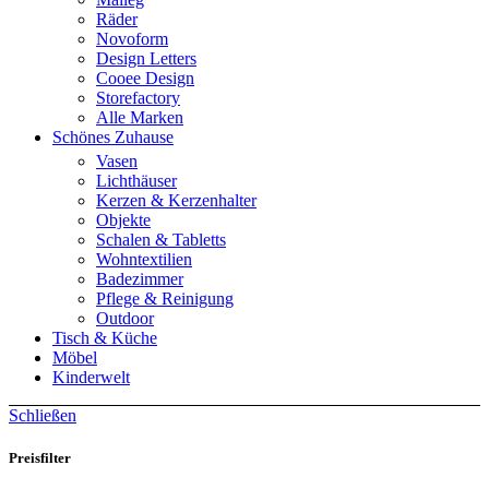
Räder
Novoform
Design Letters
Cooee Design
Storefactory
Alle Marken
Schönes Zuhause
Vasen
Lichthäuser
Kerzen & Kerzenhalter
Objekte
Schalen & Tabletts
Wohntextilien
Badezimmer
Pflege & Reinigung
Outdoor
Tisch & Küche
Möbel
Kinderwelt
Schließen
Preisfilter