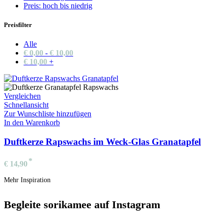
Preis: hoch bis niedrig
Preisfilter
Alle
€
0,00
-
€
10,00
€
10,00
+
Vergleichen
Schnellansicht
Zur Wunschliste hinzufügen
In den Warenkorb
Duftkerze Rapswachs im Weck-Glas Granatapfel
€
14,90
Mehr Inspiration
Begleite sorikamee auf Instagram