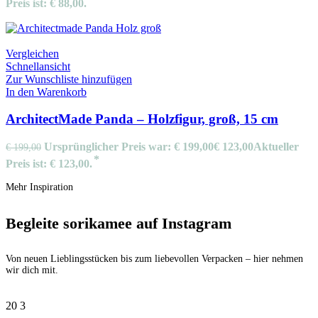
Preis ist: € 88,00.
Vergleichen
Schnellansicht
Zur Wunschliste hinzufügen
In den Warenkorb
ArchitectMade Panda – Holzfigur, groß, 15 cm
Ursprünglicher Preis war: € 199,00
€
123,00
Aktueller
€
199,00
Preis ist: € 123,00.
Mehr Inspiration
Begleite sorikamee auf Instagram
Von neuen Lieblingsstücken bis zum liebevollen Verpacken – hier nehmen
wir dich mit.
20
3