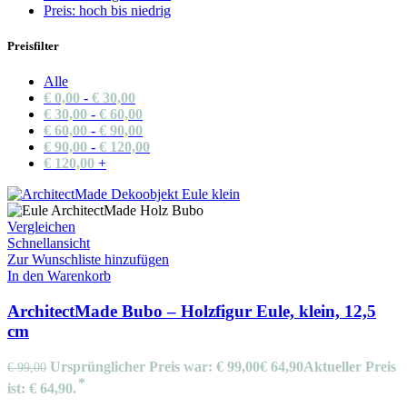
Preis: hoch bis niedrig
Preisfilter
Alle
€
0,00
-
€
30,00
€
30,00
-
€
60,00
€
60,00
-
€
90,00
€
90,00
-
€
120,00
€
120,00
+
Vergleichen
Schnellansicht
Zur Wunschliste hinzufügen
In den Warenkorb
ArchitectMade Bubo – Holzfigur Eule, klein, 12,5
cm
Ursprünglicher Preis war: € 99,00
€
64,90
Aktueller Preis
€
99,00
ist: € 64,90.