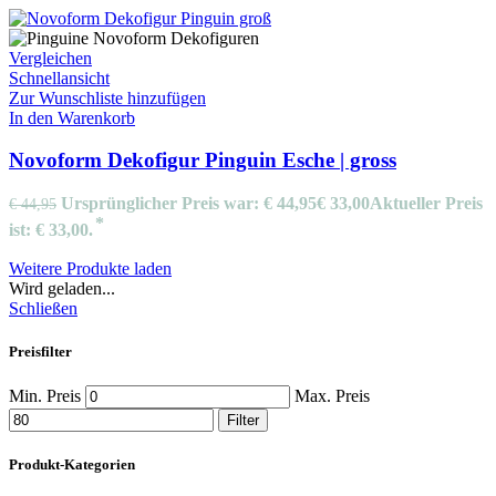
Vergleichen
Schnellansicht
Zur Wunschliste hinzufügen
In den Warenkorb
Novoform Dekofigur Pinguin Esche | gross
Ursprünglicher Preis war: € 44,95
€
33,00
Aktueller Preis
€
44,95
ist: € 33,00.
Weitere Produkte laden
Wird geladen...
Schließen
Preisfilter
Min. Preis
Max. Preis
Filter
Produkt-Kategorien