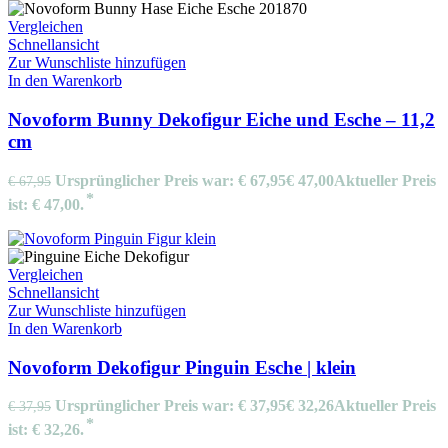
Vergleichen
Schnellansicht
Zur Wunschliste hinzufügen
In den Warenkorb
Novoform Bunny Dekofigur Eiche und Esche – 11,2
cm
Ursprünglicher Preis war: € 67,95
€
47,00
Aktueller Preis
€
67,95
ist: € 47,00.
Vergleichen
Schnellansicht
Zur Wunschliste hinzufügen
In den Warenkorb
Novoform Dekofigur Pinguin Esche | klein
Ursprünglicher Preis war: € 37,95
€
32,26
Aktueller Preis
€
37,95
ist: € 32,26.