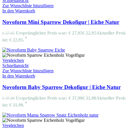
Schnellansicht
Zur Wunschliste hinzufügen
In den Warenkorb
Novoform Mini Sparrow Dekofigur | Eiche Natur
Ursprünglicher Preis war: € 27,95
€
22,95
Aktueller Preis
€
27,95
ist: € 22,95.
Vergleichen
Schnellansicht
Zur Wunschliste hinzufügen
In den Warenkorb
Novoform Baby Sparrow Dekofigur | Eiche Natur
Ursprünglicher Preis war: € 37,90
€
31,90
Aktueller Preis
€
37,90
ist: € 31,90.
Vergleichen