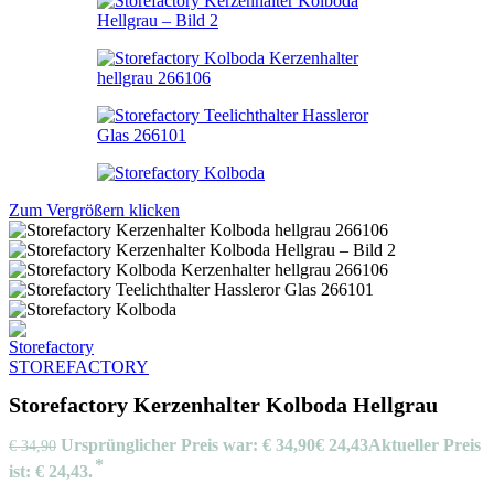
Zum Vergrößern klicken
STOREFACTORY
Storefactory Kerzenhalter Kolboda Hellgrau
Ursprünglicher Preis war: € 34,90
€
24,43
Aktueller Preis
€
34,90
ist: € 24,43.