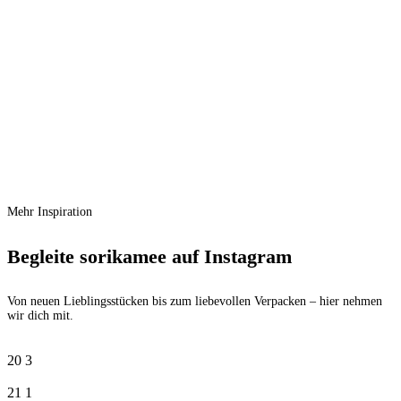
Vergleichen
Schnellansicht
Zur Wunschliste hinzufügen
In den Warenkorb
Storefactory Kerzenhalter Lidatorp
Portugal Ø 23 cm
Ursprünglicher Preis war:
€
47,90
€ 47,90
€
31,50
Aktueller Preis ist: € 31,50.
Mehr Inspiration
Begleite sorikamee auf Instagram
Von neuen Lieblingsstücken bis zum liebevollen Verpacken – hier nehmen
wir dich mit.
20
3
21
1