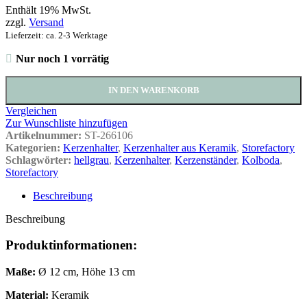
Enthält 19% MwSt.
zzgl.
Versand
Lieferzeit: ca. 2-3 Werktage
Nur noch 1 vorrätig
IN DEN WARENKORB
Vergleichen
Zur Wunschliste hinzufügen
Artikelnummer:
ST-266106
Kategorien:
Kerzenhalter
,
Kerzenhalter aus Keramik
,
Storefactory
Schlagwörter:
hellgrau
,
Kerzenhalter
,
Kerzenständer
,
Kolboda
,
Storefactory
Beschreibung
Beschreibung
Produktinformationen:
Maße:
Ø 12 cm, Höhe 13 cm
Material:
Keramik