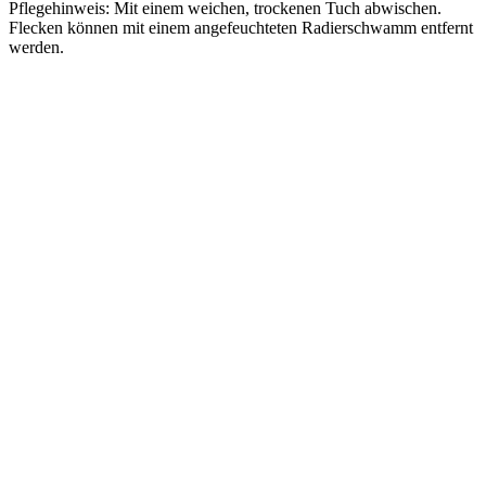
Pflegehinweis: Mit einem weichen, trockenen Tuch abwischen.
Flecken können mit einem angefeuchteten Radierschwamm entfernt
werden.
Vergleichen
Schnellansicht
Zur Wunschliste hinzufügen
In den Warenkorb
Storefactory Dekokürbis Hovsjö – Klein
Ursprünglicher Preis war:
€
10,90
€ 10,90
€
7,63
Aktueller Preis ist: € 7,63.
Vergleichen
Schnellansicht