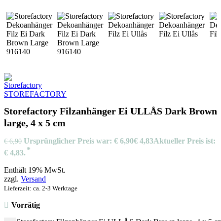
STOREFACTORY
Storefactory Filzanhänger Ei ULLÅS Dark Brown
large, 4 x 5 cm
Ursprünglicher Preis war: € 6,90
€
4,83
Aktueller Preis ist:
€
6,90
€ 4,83.
Enthält 19% MwSt.
zzgl.
Versand
Lieferzeit: ca. 2-3 Werktage
Vorrätig