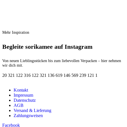
Storefactory Dekokürbis Hovsjö – Klein
Ursprünglicher Preis war:
€
10,90
€ 10,90
€
7,63
Aktueller Preis ist: € 7,63.
Mehr Inspiration
Begleite sorikamee auf Instagram
Von neuen Lieblingsstücken bis zum liebevollen Verpacken – hier nehmen
wir dich mit.
20
3
21
1
22
3
16
1
22
3
21
1
36
6
19
1
46
5
69
2
39
1
21
1
Kontakt
Impressum
Datenschutz
AGB
Versand & Lieferung
Zahlungsweisen
Facebook