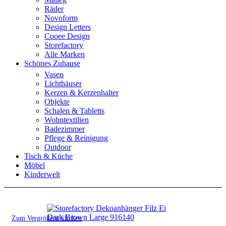
Räder
Novoform
Design Letters
Cooee Design
Storefactory
Alle Marken
Schönes Zuhause
Vasen
Lichthäuser
Kerzen & Kerzenhalter
Objekte
Schalen & Tabletts
Wohntextilien
Badezimmer
Pflege & Reinigung
Outdoor
Tisch & Küche
Möbel
Kinderwelt
Zum Vergrößern klicken