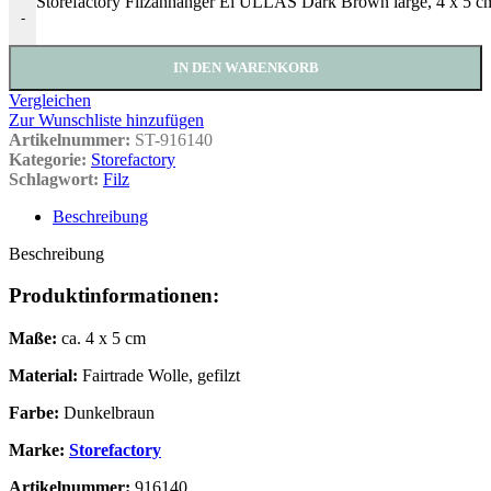
Storefactory Filzanhänger Ei ULLÅS Dark Brown large, 4 x 5 
-
IN DEN WARENKORB
Vergleichen
Zur Wunschliste hinzufügen
Artikelnummer:
ST-916140
Kategorie:
Storefactory
Schlagwort:
Filz
Beschreibung
Beschreibung
Produktinformationen:
Maße:
ca. 4 x 5 cm
Material:
Fairtrade Wolle, gefilzt
Farbe:
Dunkelbraun
Marke:
Storefactory
Artikelnummer:
916140