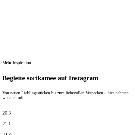
Schnellansicht
Zur Wunschliste hinzufügen
In den Warenkorb
Räder Lichthaus – Gelb – Colourful
Collection
Ursprünglicher Preis war:
€
19,99
€ 19,99
€
16,99
Aktueller Preis ist: € 16,99.
Mehr Inspiration
Begleite sorikamee auf Instagram
Von neuen Lieblingsstücken bis zum liebevollen Verpacken – hier nehmen
wir dich mit.
20
3
21
1
22
3