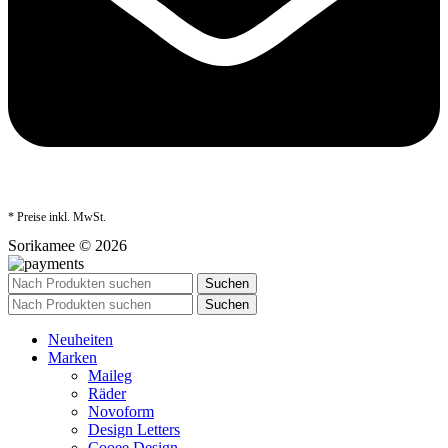
* Preise inkl. MwSt.
Sorikamee © 2026
Suchen
Suchen
Neuheiten
Marken
Maileg
Räder
Novoform
Design Letters
Cooee Design