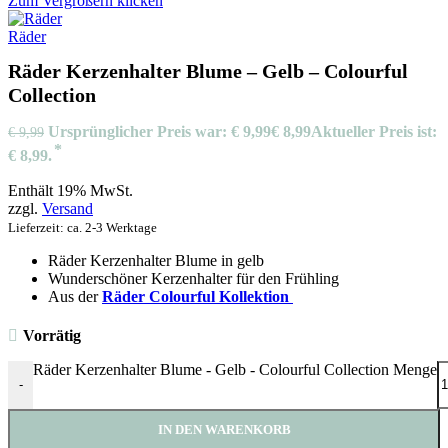
Zum Vergrößern klicken
Räder
Räder Kerzenhalter Blume – Gelb – Colourful
Collection
Ursprünglicher Preis war: € 9,99
€
8,99
Aktueller Preis ist:
€
9,99
€ 8,99.
Enthält 19% MwSt.
zzgl.
Versand
Lieferzeit: ca. 2-3 Werktage
Räder Kerzenhalter Blume in gelb
Wunderschöner Kerzenhalter für den Frühling
Aus der
Räder Colourful Kollektion
Vorrätig
Räder Kerzenhalter Blume - Gelb - Colourful Collection Menge
-
IN DEN WARENKORB