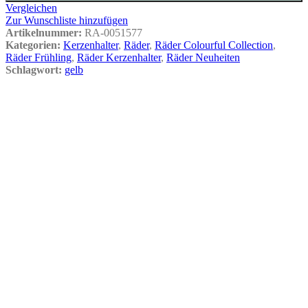
Vergleichen
Zur Wunschliste hinzufügen
Artikelnummer:
RA-0051577
Kategorien:
Kerzenhalter
,
Räder
,
Räder Colourful Collection
,
Räder Frühling
,
Räder Kerzenhalter
,
Räder Neuheiten
Schlagwort:
gelb
Vergleichen
Schnellansicht
Zur Wunschliste hinzufügen
In den Warenkorb
Räder Lichthaus – Blau – Colourful
Collection
Ursprünglicher Preis war:
€
19,99
€ 19,99
€
15,10
Aktueller Preis ist: € 15,10.
Vergleichen