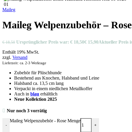
Maileg
Maileg Welpenzubehör – Rose
Ursprünglicher Preis war: € 18,50
€
15,90
Aktueller Preis is
€
18,50
Enthält 19% MwSt.
zzgl.
Versand
Lieferzeit: ca. 2-3 Werktage
Zubehör für Plüschhunde
Bestehend aus Knochen, Halsband und Leine
Halsband ca. 13,5 cm lang
Verpackt in einem niedlichen Metallkoffer
Auch in
blau
erhältlich
Neue Kollektion 2025
Nur noch 3 vorrätig
Maileg Welpenzubehör - Rose Menge
-
+