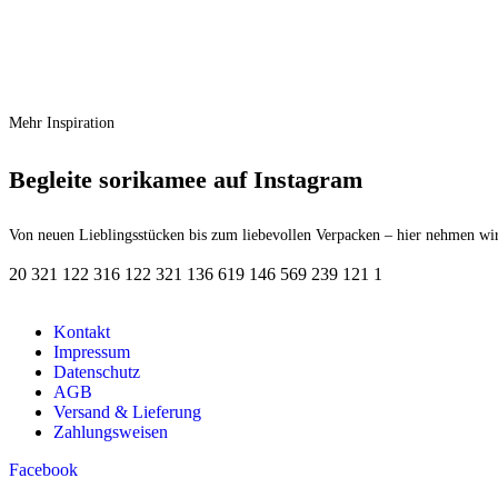
Maileg Welpe Klein – Dusty Powder
Ursprünglicher Preis war: € 41,00
€
37,90
Aktueller Preis is
€
41,00
Mehr Inspiration
Begleite sorikamee auf Instagram
Von neuen Lieblingsstücken bis zum liebevollen Verpacken – hier nehmen wir
20
3
21
1
22
3
16
1
22
3
21
1
36
6
19
1
46
5
69
2
39
1
21
1
Kontakt
Impressum
Datenschutz
AGB
Versand & Lieferung
Zahlungsweisen
Facebook