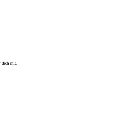
t: € 37,90.
 dich mit.