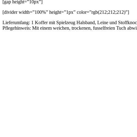
[gap height=”10px”]
[divider width=”100%” height=”1px” color=”rgb(212;212;212)”]
Lieferumfang: 1 Koffer mit Spielzeug Halsband, Leine und Stoffknoc
Pflegehinweis: Mit einem weichen, trockenen, fusselfreien Tuch abwi
Vergleichen
Schnellansicht
Zur Wunschliste hinzufügen
In den Warenkorb
Maileg Welpe Klein – Soft Sand
Ursprünglicher Preis war: € 41,00
€
37,90
Aktueller Preis is
€
41,00
Vergleichen
Schnellansicht