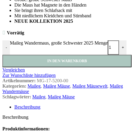
Die Maus hat Magnete in den Händen
Sie bringt ihren Schlafsack mit
Mit niedlichem Kleidchen und Stirnband
NEUE KOLLEKTION 2025
Vorrätig
Maileg Wandermaus, große Schwester 2025 Menge
-
+
IN DEN WARENKORB
Vergleichen
Zur Wunschliste hinzufügen
Artikelnummer:
MG-17-5200-00
Kategorien:
Maileg
,
Maileg Mäuse
,
Maileg Mäusewelt
,
Maileg
Wandermäuse
Schlagwörter:
Maileg
,
Maileg Mäuse
Beschreibung
Beschreibung
Produktinformationen: