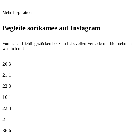
€ 42,50
€
32,90
Aktueller Preis ist: € 32,90.
Mehr Inspiration
Begleite sorikamee auf Instagram
Von neuen Lieblingsstücken bis zum liebevollen Verpacken – hier nehmen
wir dich mit.
20
3
21
1
22
3
16
1
22
3
21
1
36
6