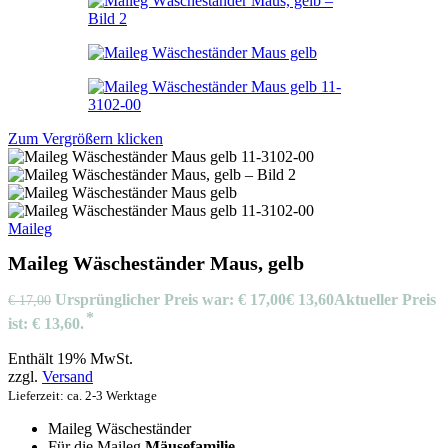
Zum Vergrößern klicken
Maileg
Maileg Wäscheständer Maus, gelb
Ursprünglicher Preis war: € 17,00
€
13,60
Aktueller Preis
€
17,00
ist: € 13,60.
Enthält 19% MwSt.
zzgl.
Versand
Lieferzeit: ca. 2-3 Werktage
Maileg Wäscheständer
Für die Maileg
Mäusefamilie