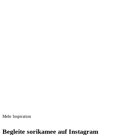
Schnellansicht
Zur Wunschliste hinzufügen
In den Warenkorb
Maileg Handfeger Set Miniature
Ursprünglicher Preis war:
€
11,50
€ 11,50
€
8,00
Aktueller Preis ist: € 8,00.
Vergleichen
Schnellansicht
Zur Wunschliste hinzufügen
In den Warenkorb
Maileg Bügeleisen und Bügelbrett Maus
Ursprünglicher Preis war:
€
21,00
€ 21,00
€
17,00
Aktueller Preis ist: € 17,00.
Mehr Inspiration
Begleite sorikamee auf Instagram