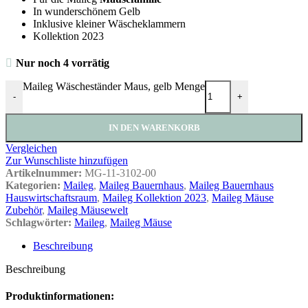
In wunderschönem Gelb
Inklusive kleiner Wäscheklammern
Kollektion 2023
Nur noch 4 vorrätig
Maileg Wäscheständer Maus, gelb Menge
-
+
IN DEN WARENKORB
Vergleichen
Zur Wunschliste hinzufügen
Artikelnummer:
MG-11-3102-00
Kategorien:
Maileg
,
Maileg Bauernhaus
,
Maileg Bauernhaus
Hauswirtschaftsraum
,
Maileg Kollektion 2023
,
Maileg Mäuse
Zubehör
,
Maileg Mäusewelt
Schlagwörter:
Maileg
,
Maileg Mäuse
Beschreibung
Beschreibung
Produktinformationen: