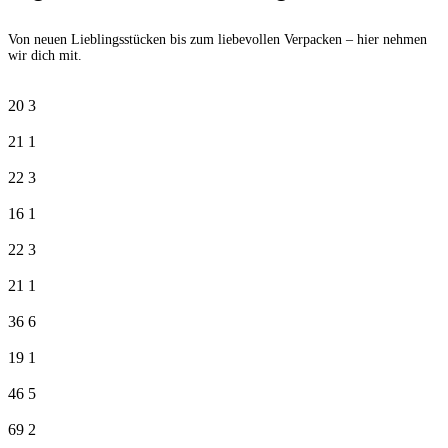
Von neuen Lieblingsstücken bis zum liebevollen Verpacken – hier nehmen
wir dich mit.
20
3
21
1
22
3
16
1
22
3
21
1
36
6
19
1
46
5
69
2