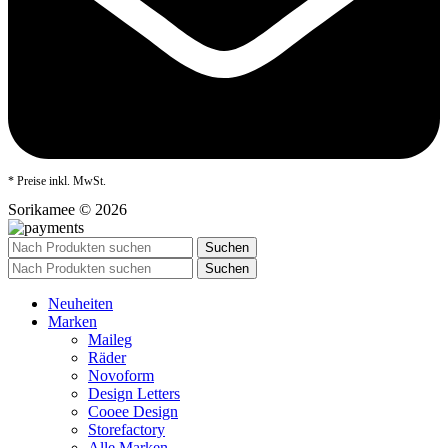
* Preise inkl. MwSt.
Sorikamee © 2026
Suchen
Suchen
Neuheiten
Marken
Maileg
Räder
Novoform
Design Letters
Cooee Design
Storefactory
Alle Marken