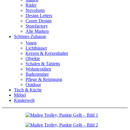
Räder
Novoform
Design Letters
Cooee Design
Storefactory
Alle Marken
Schönes Zuhause
Vasen
Lichthäuser
Kerzen & Kerzenhalter
Objekte
Schalen & Tabletts
Wohntextilien
Badezimmer
Pflege & Reinigung
Outdoor
Tisch & Küche
Möbel
Kinderwelt