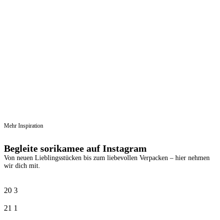
Vergleichen
Schnellansicht
Zur Wunschliste hinzufügen
In den Warenkorb
Maileg Nilpferd “Safari Friends” – Rosa,
Klein (22 cm)
Ursprünglicher Preis war:
€
24,00
€ 24,00
€
22,70
Aktueller Preis ist: € 22,70.
Mehr Inspiration
Begleite sorikamee auf Instagram
Von neuen Lieblingsstücken bis zum liebevollen Verpacken – hier nehmen
wir dich mit.
20
3
21
1