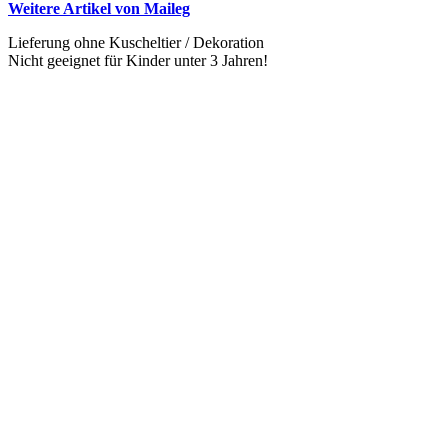
Weitere Artikel von Maileg
Lieferung ohne Kuscheltier / Dekoration
Nicht geeignet für Kinder unter 3 Jahren!
Vergleichen
Schnellansicht
Zur Wunschliste hinzufügen
In den Warenkorb
Maileg Kleiderschrank Groß – Dunkles
Powder
Ursprünglicher Preis war:
€
62,50
€ 62,50
€
56,25
Aktueller Preis ist: € 56,25.
Vergleichen