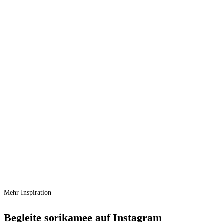
Maileg Bademantel Maus – Dusty Blau
Ursprünglicher Preis war:
€
14,00
€ 14,00
€
11,90
Aktueller Preis ist: € 11,90.
Vergleichen
Schnellansicht
Zur Wunschliste hinzufügen
In den Warenkorb
Maileg Strandmaus mit Luftmatratze Papa
– Blume
Ursprünglicher Preis war:
€
28,00
€ 28,00
€
23,70
Aktueller Preis ist: € 23,70.
Mehr Inspiration
Begleite sorikamee auf Instagram