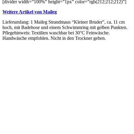
[divider width=”100%” height=”1px” color=”rgb(212;212;212)”]
Weitere Artikel von Maileg
Lieferumfang: 1 Maileg Strandmaus “Kleiner Bruder”, ca. 11 cm
hoch, mit Badehose und einem Schwimmring mit gelben Punkten.
Pflegehinweis: Textilien waschbar bei 30°C Feinwäsche.
Handwäsche empfohlen. Nicht in den Trockner geben.
Vergleichen
Schnellansicht
Zur Wunschliste hinzufügen
In den Warenkorb
Maileg Strandmaus und Schwimmreifen,
Kleine Schwester – Rote Punkte