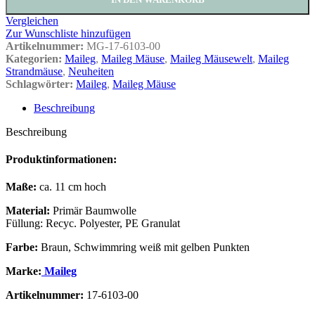
Vergleichen
Zur Wunschliste hinzufügen
Artikelnummer:
MG-17-6103-00
Kategorien:
Maileg
,
Maileg Mäuse
,
Maileg Mäusewelt
,
Maileg
Strandmäuse
,
Neuheiten
Schlagwörter:
Maileg
,
Maileg Mäuse
Beschreibung
Beschreibung
Produktinformationen:
Maße:
ca. 11 cm hoch
Material:
Primär Baumwolle
Füllung: Recyc. Polyester, PE Granulat
Farbe:
Braun, Schwimmring weiß mit gelben Punkten
Marke:
Maileg
Artikelnummer:
17-6103-00