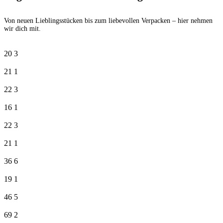
Von neuen Lieblingsstücken bis zum liebevollen Verpacken – hier nehmen
wir dich mit.
20
3
21
1
22
3
16
1
22
3
21
1
36
6
19
1
46
5
69
2