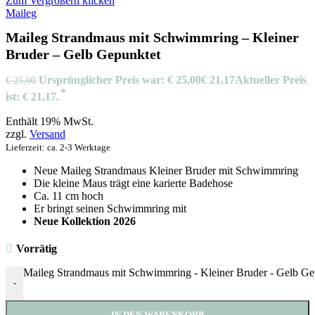
Zum Vergrößern klicken
Maileg
Maileg Strandmaus mit Schwimmring – Kleiner
Bruder – Gelb Gepunktet
Ursprünglicher Preis war: € 25,00
€
21,17
Aktueller Preis
€
25,00
ist: € 21,17.
Enthält 19% MwSt.
zzgl.
Versand
Lieferzeit: ca. 2-3 Werktage
Neue Maileg Strandmaus Kleiner Bruder mit Schwimmring
Die kleine Maus trägt eine karierte Badehose
Ca. 11 cm hoch
Er bringt seinen Schwimmring mit
Neue Kollektion 2026
Vorrätig
Maileg Strandmaus mit Schwimmring - Kleiner Bruder - Gelb G
-
IN DEN WARENKORB