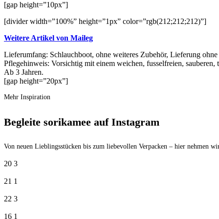
[gap height=”10px”]
[divider width=”100%” height=”1px” color=”rgb(212;212;212)”]
Weitere Artikel von Maileg
Lieferumfang: Schlauchboot, ohne weiteres Zubehör, Lieferung ohn
Pflegehinweis: Vorsichtig mit einem weichen, fusselfreien, sauberen
Ab 3 Jahren.
[gap height=”20px”]
Mehr Inspiration
Begleite sorikamee auf Instagram
Von neuen Lieblingsstücken bis zum liebevollen Verpacken – hier nehmen wir
20
3
21
1
22
3
16
1