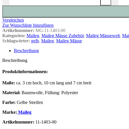
Vergleichen
Zur Wunschliste hinzufügen
Artikelnummer:
MG-11-1403-00
Kategorien:
Maileg
,
Maileg Mäuse Zubehör
,
Maileg Mäusewelt
,
Mai
Schlagwörter:
gelb
,
Maileg
,
Maileg Mäuse
Beschreibung
Beschreibung
Produktinformationen:
Maße:
ca. 3 cm hoch, 10 cm lang und 7 cm breit
Material:
Baumwolle, Füllung: Polyester
Farbe:
Gelbe Streifen
Marke:
Maileg
Artikelnummer:
11-1403-00