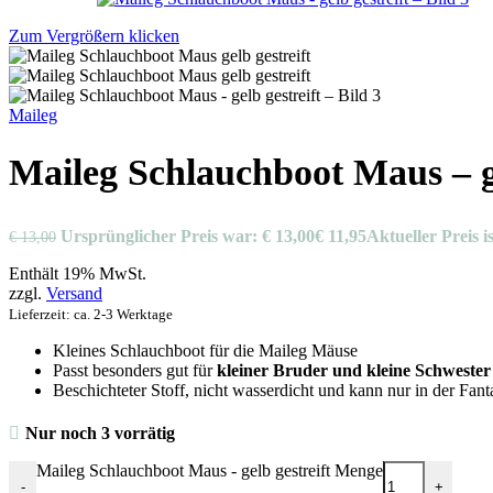
Zum Vergrößern klicken
Maileg
Maileg Schlauchboot Maus – ge
Ursprünglicher Preis war: € 13,00
€
11,95
Aktueller Preis is
€
13,00
Enthält 19% MwSt.
zzgl.
Versand
Lieferzeit: ca. 2-3 Werktage
Kleines Schlauchboot für die Maileg Mäuse
Passt besonders gut für
kleiner Bruder und kleine Schwest
Beschichteter Stoff, nicht wasserdicht und kann nur in der Fa
Nur noch 3 vorrätig
Maileg Schlauchboot Maus - gelb gestreift Menge
-
+