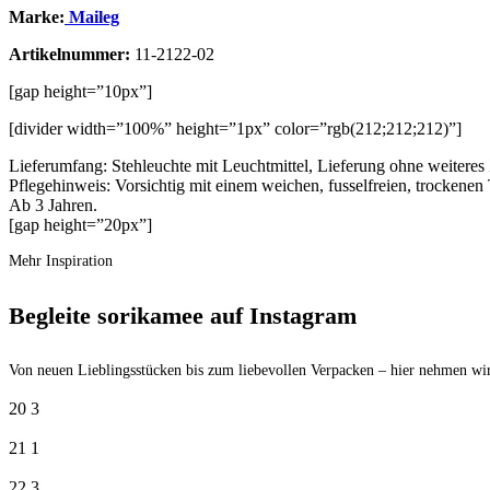
Marke:
Maileg
Artikelnummer:
11-2122-02
[gap height=”10px”]
[divider width=”100%” height=”1px” color=”rgb(212;212;212)”]
Lieferumfang: Stehleuchte mit Leuchtmittel, Lieferung ohne weitere
Pflegehinweis: Vorsichtig mit einem weichen, fusselfreien, trockene
Ab 3 Jahren.
[gap height=”20px”]
Mehr Inspiration
Begleite sorikamee auf Instagram
Von neuen Lieblingsstücken bis zum liebevollen Verpacken – hier nehmen wir
20
3
21
1
22
3