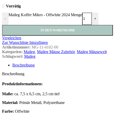
Vorrätig
Maileg Koffer Mikro - Offwhite 2024 Menge
-
+
IN DEN WARENKORB
Vergleichen
Zur Wunschliste hinzufügen
Artikelnummer:
MG-11-4102-00
Kategorien:
Maileg
,
Maileg Mäuse Zubehör
,
Maileg Mäusewelt
Schlagwort:
Maileg
Beschreibung
Beschreibung
Produktinformationen:
Maße:
ca. 7,5 x 6,5 cm, 2,5 cm tief
Material:
Primär Metall, Polyurethane
Farbe:
Offwhite