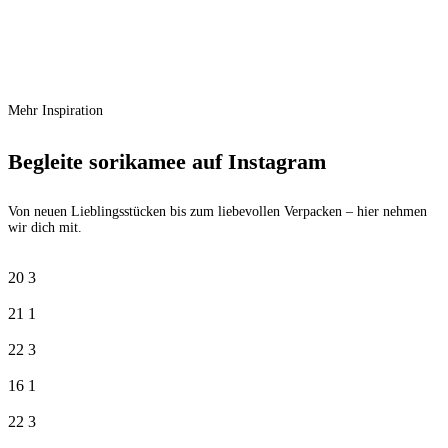
Maileg Betthimmel Miniatur – Off Weiß
€
18,50
Mehr Inspiration
Begleite sorikamee auf Instagram
Von neuen Lieblingsstücken bis zum liebevollen Verpacken – hier nehmen
wir dich mit.
20
3
21
1
22
3
16
1
22
3