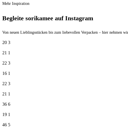
Mehr Inspiration
Begleite sorikamee auf Instagram
Von neuen Lieblingsstücken bis zum liebevollen Verpacken – hier nehmen wir
20
3
21
1
22
3
16
1
22
3
21
1
36
6
19
1
46
5