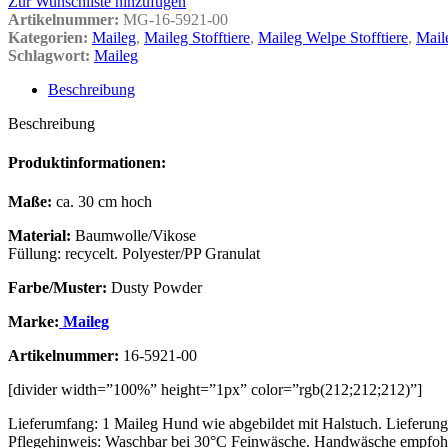
Zur Wunschliste hinzufügen
Artikelnummer:
MG-16-5921-00
Kategorien:
Maileg
,
Maileg Stofftiere
,
Maileg Welpe Stofftiere
,
Mail
Schlagwort:
Maileg
Beschreibung
Beschreibung
Produktinformationen:
Maße:
ca. 30 cm hoch
Material:
Baumwolle/Vikose
Füllung: recycelt. Polyester/PP Granulat
Farbe/Muster:
Dusty Powder
Marke:
Maileg
Artikelnummer:
16-5921-00
[divider width=”100%” height=”1px” color=”rgb(212;212;212)”]
Lieferumfang: 1 Maileg Hund wie abgebildet mit Halstuch. Lieferung
Pflegehinweis: Waschbar bei 30°C Feinwäsche. Handwäsche empfohle