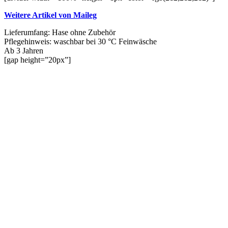
Weitere Artikel von Maileg
Lieferumfang: Hase ohne Zubehör
Pflegehinweis: waschbar bei 30 °C Feinwäsche
Ab 3 Jahren
[gap height=”20px”]
Vergleichen
Schnellansicht
Zur Wunschliste hinzufügen
In den Warenkorb
Maileg Rattan Bank Groß – Natur
Ursprünglicher Preis war:
€
57,50
€ 57,50
€
51,95
Aktueller Preis ist: € 51,95.