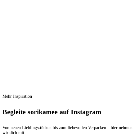
€ 24,00
€
22,70
Aktueller Preis ist: € 22,70.
Vergleichen
Schnellansicht
Zur Wunschliste hinzufügen
In den Warenkorb
Maileg Kleiderschrank Groß – Dunkles
Powder
Ursprünglicher Preis war:
€
62,50
€ 62,50
€
56,25
Aktueller Preis ist: € 56,25.
Mehr Inspiration
Begleite sorikamee auf Instagram
Von neuen Lieblingsstücken bis zum liebevollen Verpacken – hier nehmen
wir dich mit.