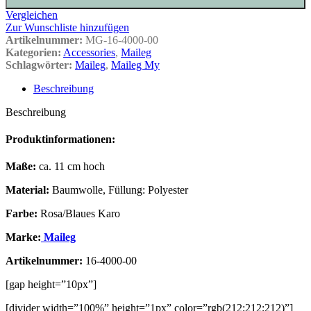
Vergleichen
Zur Wunschliste hinzufügen
Artikelnummer:
MG-16-4000-00
Kategorien:
Accessories
,
Maileg
Schlagwörter:
Maileg
,
Maileg My
Beschreibung
Beschreibung
Produktinformationen:
Maße:
ca. 11 cm hoch
Material:
Baumwolle, Füllung: Polyester
Farbe:
Rosa/Blaues Karo
Marke:
Maileg
Artikelnummer:
16-4000-00
[gap height=”10px”]
[divider width=”100%” height=”1px” color=”rgb(212;212;212)”]