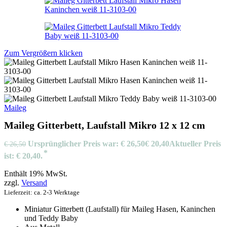
Zum Vergrößern klicken
Maileg
Maileg Gitterbett, Laufstall Mikro 12 x 12 cm
Ursprünglicher Preis war: € 26,50
€
20,40
Aktueller Preis
€
26,50
ist: € 20,40.
Enthält 19% MwSt.
zzgl.
Versand
Lieferzeit: ca. 2-3 Werktage
Miniatur Gitterbett (Laufstall) für Maileg Hasen, Kaninchen
und Teddy Baby