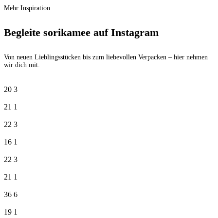
Mehr Inspiration
Begleite sorikamee auf Instagram
Von neuen Lieblingsstücken bis zum liebevollen Verpacken – hier nehmen
wir dich mit.
20
3
21
1
22
3
16
1
22
3
21
1
36
6
19
1