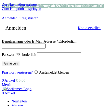
Zur Navigation springen
Versandkostenfreie Lieferung ab 59,90 Euro innerhalb von DE
Zum Hauptinhalt springen
Anmelden / Registrieren
Anmelden
Konto erstellen
Benutzername oder E-Mail-Adresse
*
Erforderlich
Passwort
*
Erforderlich
Anmelden
Passwort vergessen?
Angemeldet bleiben
0
Artikel
€
0,00
Menü
0
Artikel
Neuheiten
Marken