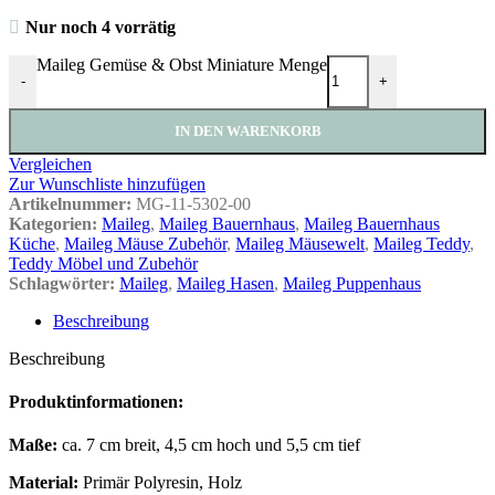
Nur noch 4 vorrätig
Maileg Gemüse & Obst Miniature Menge
-
+
IN DEN WARENKORB
Vergleichen
Zur Wunschliste hinzufügen
Artikelnummer:
MG-11-5302-00
Kategorien:
Maileg
,
Maileg Bauernhaus
,
Maileg Bauernhaus
Küche
,
Maileg Mäuse Zubehör
,
Maileg Mäusewelt
,
Maileg Teddy
,
Teddy Möbel und Zubehör
Schlagwörter:
Maileg
,
Maileg Hasen
,
Maileg Puppenhaus
Beschreibung
Beschreibung
Produktinformationen:
Maße:
ca. 7 cm breit, 4,5 cm hoch und 5,5 cm tief
Material:
Primär Polyresin, Holz