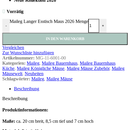
Neue Kollektion 2026
Vorrätig
Maileg Langer Esstisch Maus 2026 Menge
-
+
IN DEN WARENKORB
Vergleichen
Zur Wunschliste hinzufügen
Artikelnummer:
MG-11-6001-00
Kategorien:
Maileg
,
Maileg Bauernhaus
,
Maileg Bauernhaus
Küche
,
Maileg Königliche Mäuse
,
Maileg Mäuse Zubehör
,
Maileg
Mäusewelt
,
Neuheiten
Schlagwörter:
Maileg
,
Maileg Mäuse
Beschreibung
Beschreibung
Produktinformationen:
Maße:
ca. 20 cm breit, 8,5 cm tief und 7 cm hoch