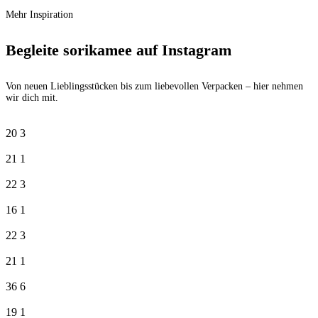
Mehr Inspiration
Begleite sorikamee auf Instagram
Von neuen Lieblingsstücken bis zum liebevollen Verpacken – hier nehmen
wir dich mit.
20
3
21
1
22
3
16
1
22
3
21
1
36
6
19
1