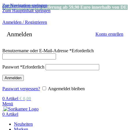
Zur Navigation springen
Versandkostenfreie Lieferung ab 59,90 Euro innerhalb von DE
Zum Hauptinhalt springen
Anmelden / Registrieren
Anmelden
Konto erstellen
Benutzername oder E-Mail-Adresse
*
Erforderlich
Passwort
*
Erforderlich
Anmelden
Passwort vergessen?
Angemeldet bleiben
0
Artikel
€
0,00
Menü
0
Artikel
Neuheiten
Marken