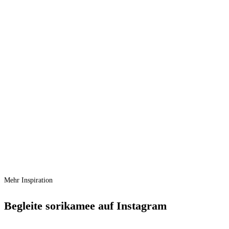
In den Warenkorb
Maileg Hochzeitsanzug Papa Maus
Ursprünglicher Preis war: € 18,50
€
17,90
Aktueller Preis
€
18,50
ist: € 17,90.
Vergleichen
Schnellansicht
Zur Wunschliste hinzufügen
In den Warenkorb
Maileg Kleidung für Maus – Kleiner Bruder
€
11,50
Mehr Inspiration
Begleite sorikamee auf Instagram