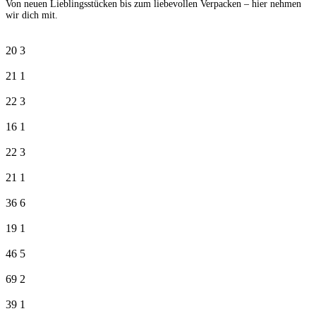
Von neuen Lieblingsstücken bis zum liebevollen Verpacken – hier nehmen
wir dich mit.
20
3
21
1
22
3
16
1
22
3
21
1
36
6
19
1
46
5
69
2
39
1