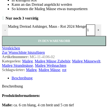
In kräftigem Rot
Kann an das Dreirad angeklickt werden
So können die Maileg Mäuse etwas transportieren
Nur noch 3 vorrätig
Maileg Dreirad Anhänger, Maus - Rot 2024 Menge
-
+
IN DEN WARENKORB
Vergleichen
Zur Wunschliste hinzufügen
Artikelnummer:
MG-11-4106-02
Kategorien:
Maileg
,
Maileg Mäuse Zubehör
,
Maileg Mäusewelt
,
Maileg Strandmäuse
,
Maileg Weihnachten
Schlagwörter:
Maileg
,
Maileg Mäuse
,
rot
Beschreibung
Beschreibung
Produktinformationen:
Maße:
ca. 6 cm blang, 4 cm breit und 5 cm tief