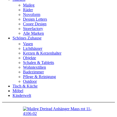
Maileg
Räder
Novoform
Design Letters
Cooee Design
Storefactory
Alle Marken
Schönes Zuhause
Vasen
Lichthäuser
Kerzen & Kerzenhalter
Objekte
Schalen & Tabletts
Wohntextilien
Badezimmer
Pflege & Reinigung
Outdoor
Tisch & Küche
Möbel
Kinderwelt