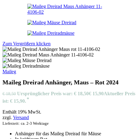
Zum Vergrößern klicken
Maileg
Maileg Dreirad Anhänger, Maus – Rot 2024
Ursprünglicher Preis war: € 18,50
€
15,90
Aktueller Preis
€
18,50
ist: € 15,90.
Enthält 19% MwSt.
zzgl.
Versand
Lieferzeit: ca. 2-3 Werktage
Anhänger für das Maileg Dreirad für Mäuse