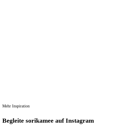
In den Warenkorb
Maileg Hochzeitsanzug Papa Maus
Ursprünglicher Preis war:
€
18,50
€ 18,50
€
17,90
Aktueller Preis ist: € 17,90.
Vergleichen
Schnellansicht
Zur Wunschliste hinzufügen
In den Warenkorb
Maileg Hochzeitskleid Mama Maus
Ursprünglicher Preis war:
€
18,50
€ 18,50
€
17,90
Aktueller Preis ist: € 17,90.
Mehr Inspiration
Begleite sorikamee auf Instagram