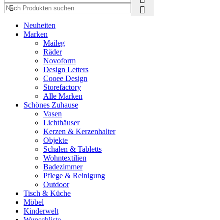
Neuheiten
Marken
Maileg
Räder
Novoform
Design Letters
Cooee Design
Storefactory
Alle Marken
Schönes Zuhause
Vasen
Lichthäuser
Kerzen & Kerzenhalter
Objekte
Schalen & Tabletts
Wohntextilien
Badezimmer
Pflege & Reinigung
Outdoor
Tisch & Küche
Möbel
Kinderwelt
Wunschliste