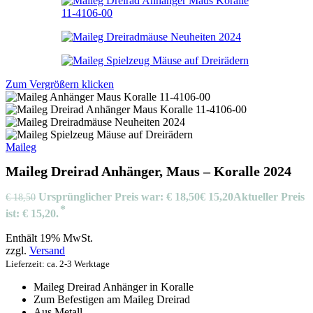
Zum Vergrößern klicken
Maileg
Maileg Dreirad Anhänger, Maus – Koralle 2024
Ursprünglicher Preis war: € 18,50
€
15,20
Aktueller Preis
€
18,50
ist: € 15,20.
Enthält 19% MwSt.
zzgl.
Versand
Lieferzeit: ca. 2-3 Werktage
Maileg Dreirad Anhänger in Koralle
Zum Befestigen am Maileg Dreirad
Aus Metall