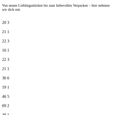
Von neuen Lieblingsstücken bis zum liebevollen Verpacken – hier nehmen
wir dich mit.
20
3
21
1
22
3
16
1
22
3
21
1
36
6
19
1
46
5
69
2
39
1