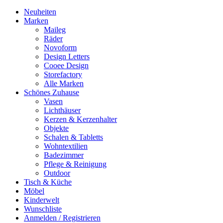
Neuheiten
Marken
Maileg
Räder
Novoform
Design Letters
Cooee Design
Storefactory
Alle Marken
Schönes Zuhause
Vasen
Lichthäuser
Kerzen & Kerzenhalter
Objekte
Schalen & Tabletts
Wohntextilien
Badezimmer
Pflege & Reinigung
Outdoor
Tisch & Küche
Möbel
Kinderwelt
Wunschliste
Anmelden / Registrieren