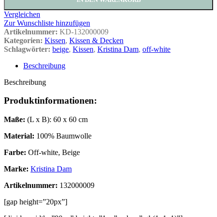
Vergleichen
Zur Wunschliste hinzufügen
Artikelnummer:
KD-132000009
Kategorien:
Kissen
,
Kissen & Decken
Schlagwörter:
beige
,
Kissen
,
Kristina Dam
,
off-white
Beschreibung
Beschreibung
Produktinformationen:
Maße:
(L x B): 60 x 60 cm
Material:
100% Baumwolle
Farbe:
Off-white, Beige
Marke:
Kristina Dam
Artikelnummer:
132000009
[gap height=”20px”]