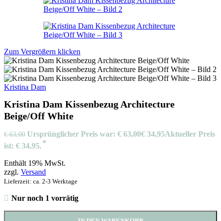
Zum Vergrößern klicken
Kristina Dam
Kristina Dam Kissenbezug Architecture
Beige/Off White
Ursprünglicher Preis war: € 63,00
€
34,95
Aktueller Preis
€
63,00
ist: € 34,95.
Enthält 19% MwSt.
zzgl.
Versand
Lieferzeit: ca. 2-3 Werktage
Nur noch 1 vorrätig
IN DEN WARENKORB