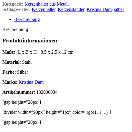
Kategorie:
Kerzenhalter aus Metall
Schlagwörter:
Kerzenhalter
,
Kerzenständer
,
Kristina Dam
,
silber
Beschreibung
Beschreibung
Produktinformationen:
Maße:
(L x B x H): 8,5 x 2,5 x 12 cm
Material:
Stahl
Farbe:
Silber
Marke:
Kristina Dam
Artikelnummer:
132000034
[gap height=”20px”]
[divider width=”90px” height=”1px” color=”rgb(1, 1, 1)”]
[gap height=”20px”]