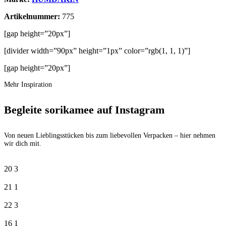
Artikelnummer:
775
[gap height=”20px”]
[divider width=”90px” height=”1px” color=”rgb(1, 1, 1)”]
[gap height=”20px”]
Mehr Inspiration
Begleite sorikamee auf Instagram
Von neuen Lieblingsstücken bis zum liebevollen Verpacken – hier nehmen
wir dich mit.
20
3
21
1
22
3
16
1