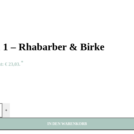
 1 – Rhabarber & Birke
t: € 23,03.
+
IN DEN WARENKORB