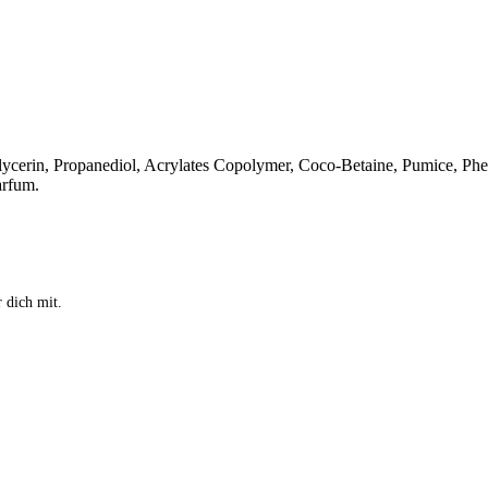
Glycerin, Propanediol, Acrylates Copolymer, Coco-Betaine, Pumice, Phe
arfum.
 dich mit.