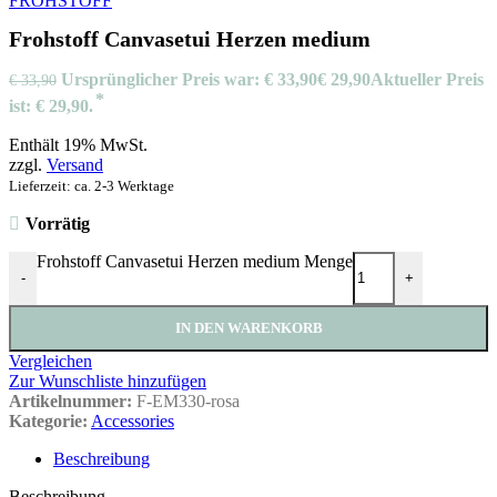
FROHSTOFF
Frohstoff Canvasetui Herzen medium
Ursprünglicher Preis war: € 33,90
€
29,90
Aktueller Preis
€
33,90
ist: € 29,90.
Enthält 19% MwSt.
zzgl.
Versand
Lieferzeit: ca. 2-3 Werktage
Vorrätig
Frohstoff Canvasetui Herzen medium Menge
-
+
IN DEN WARENKORB
Vergleichen
Zur Wunschliste hinzufügen
Artikelnummer:
F-EM330-rosa
Kategorie:
Accessories
Beschreibung
Beschreibung