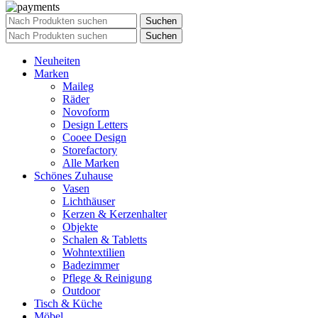
Suchen
Suchen
Neuheiten
Marken
Maileg
Räder
Novoform
Design Letters
Cooee Design
Storefactory
Alle Marken
Schönes Zuhause
Vasen
Lichthäuser
Kerzen & Kerzenhalter
Objekte
Schalen & Tabletts
Wohntextilien
Badezimmer
Pflege & Reinigung
Outdoor
Tisch & Küche
Möbel