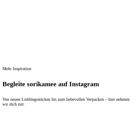
Schnellansicht
Zur Wunschliste hinzufügen
Ausführung wählen
Dieses Produkt weist mehrere
Varianten auf. Die Optionen können auf der Produktseite
gewählt werden
ester & erik Spitzkerze Ø 2,6 cm Light
Linden Green Nr. 61
€
3,00
–
€
4,00
Preisspanne: € 3,00 bis € 4,00
Mehr Inspiration
Begleite sorikamee auf Instagram
Von neuen Lieblingsstücken bis zum liebevollen Verpacken – hier nehmen
wir dich mit.