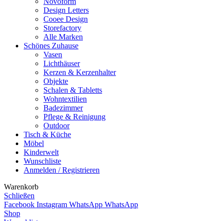
Novoform
Design Letters
Cooee Design
Storefactory
Alle Marken
Schönes Zuhause
Vasen
Lichthäuser
Kerzen & Kerzenhalter
Objekte
Schalen & Tabletts
Wohntextilien
Badezimmer
Pflege & Reinigung
Outdoor
Tisch & Küche
Möbel
Kinderwelt
Wunschliste
Anmelden / Registrieren
Warenkorb
Schließen
Facebook
Instagram
WhatsApp
WhatsApp
Shop